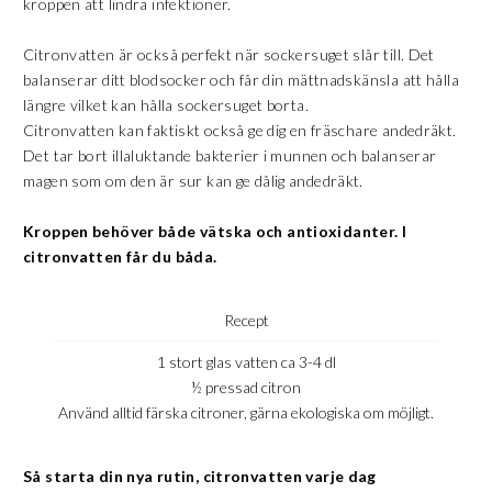
kroppen att lindra infektioner.
Citronvatten är också perfekt när sockersuget slår till. Det
balanserar ditt blodsocker och får din mättnadskänsla att hålla
längre vilket kan hålla sockersuget borta.
Citronvatten kan faktiskt också ge dig en fräschare andedräkt.
Det tar bort illaluktande bakterier i munnen och balanserar
magen som om den är sur kan ge dålig andedräkt.
Kroppen behöver både vätska och antioxidanter. I
citronvatten får du båda.
Recept
1 stort glas vatten ca 3-4 dl
½ pressad citron
Använd alltid färska citroner, gärna ekologiska om möjligt.
Så starta din nya rutin, citronvatten varje dag