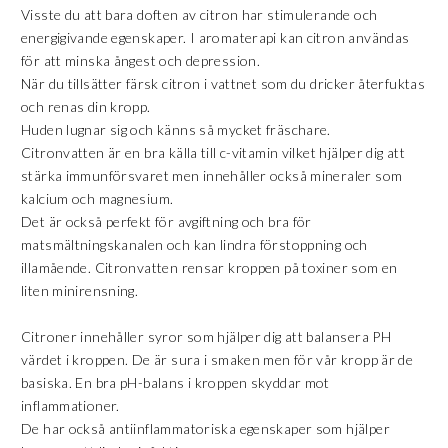
Visste du att bara doften av citron har stimulerande och
energigivande egenskaper. I aromaterapi kan citron användas
för att minska ångest och depression.
När du tillsätter färsk citron i vattnet som du dricker återfuktas
och renas din kropp.
Huden lugnar sig och känns så mycket fräschare.
Citronvatten är en bra källa till c-vitamin vilket hjälper dig att
stärka immunförsvaret men innehåller också mineraler som
kalcium och magnesium.
Det är också perfekt för avgiftning och bra för
matsmältningskanalen och kan lindra förstoppning och
illamående. Citronvatten rensar kroppen på toxiner som en
liten minirensning.
Citroner innehåller syror som hjälper dig att balansera PH
värdet i kroppen. De är sura i smaken men för vår kropp är de
basiska. En bra pH-balans i kroppen skyddar mot
inflammationer.
De har också antiinflammatoriska egenskaper som hjälper