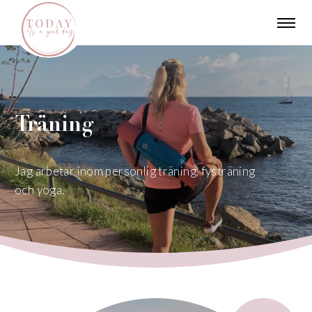
Träning
Jag arbetar inom personlig träning, fysträning
och yoga.